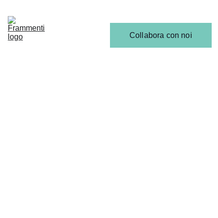
Home
Articoli
Calendario 
Collabora con noi
Release
Il 
Team
ULTIME NEWS
5/26/2026
3 min read