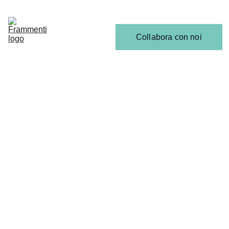
Home
Articoli
Calendario 
Collabora con noi
Release
Il 
Team