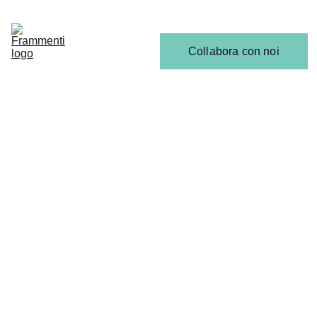
Home
Articoli
Calendario 
Collabora con noi
Release
Il 
Team
CONCERTI & LIVE
Sara Losito
6/30/2026
2 min read