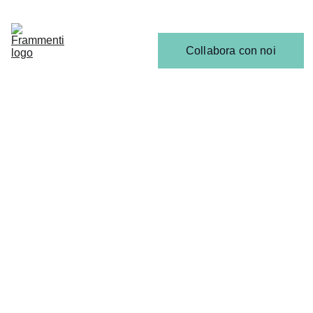
Home
Articoli
Calendario 
Collabora con noi
Release
Il 
Team
ANALISI, RECENSIONI & INTERVISTE
Martina Golinucci
9/15/2025
3 min read