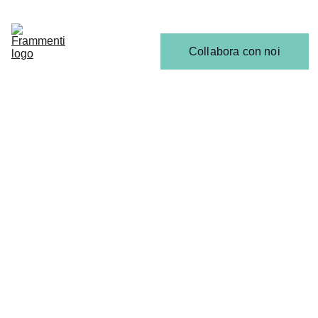
Home
Articoli
Calendario 
Collabora con noi
Release
Il 
Team
ULTIME NEWS