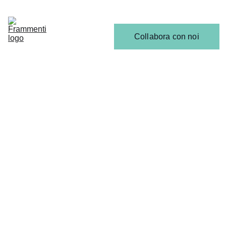
Home
Articoli
Calendario 
Collabora con noi
Release
Il 
Team