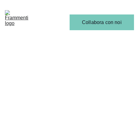
Home
Articoli
Calendario 
Collabora con noi
Release
Il 
Team
SCENA EMERGENTE