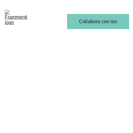
Home
Articoli
Calendario 
Collabora con noi
Release
Il 
Team
ULTIME NEWS
Milena Iuliano
10/9/2025
2 min read