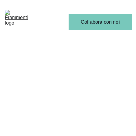
Home
Articoli
Calendario 
Collabora con noi
Release
Il 
Team
SCENA EMERGENTE
5/21/2025
1 min read