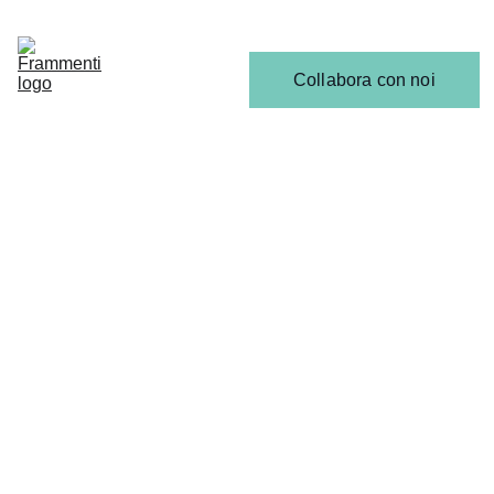
Home
Articoli
Calendario 
Collabora con noi
Release
Il 
Team
SCENA EMERGENTE
ULTIME NEWS
6/30/2025
2 min read