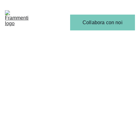
Home
Articoli
Calendario 
Collabora con noi
Release
Il 
Team
SCENA EMERGENTE
Gabriele Lobascio
3/22/2026
2 min read