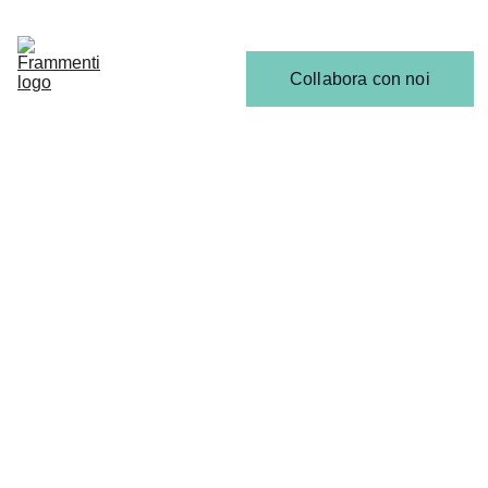
Home
Articoli
Calendario 
Collabora con noi
Release
Il 
Team
ULTIME NEWS