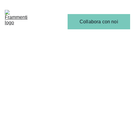
Home
Articoli
Calendario 
Collabora con noi
Release
Il 
Team
SCENA EMERGENTE