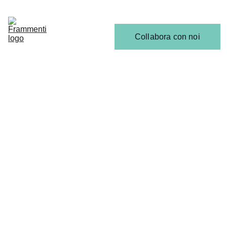
Home
Articoli
Calendario 
Collabora con noi
Release
Il 
Team
CONCERTI & LIVE
Gabriele Lobascio
9/4/2025
1 min read