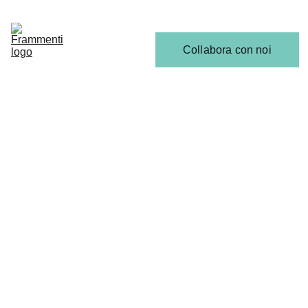
Home
Articoli
Calendario 
Collabora con noi
Release
Il 
Team
ANALISI, RECENSIONI & INTERVISTE