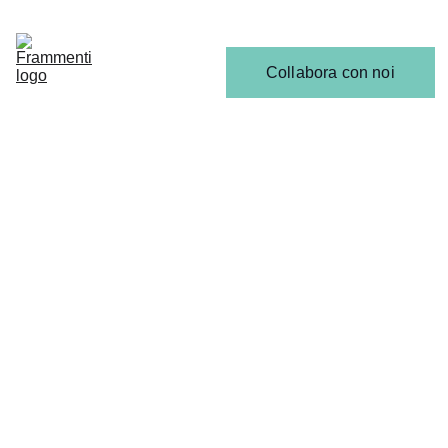
Home
Articoli
Calendario 
Collabora con noi
Release
Il 
Team
Gabriele Lobascio
2/18/2026
1 min read