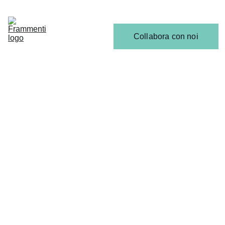
Home
Articoli
Calendario 
Collabora con noi
Release
Il 
Team
SCENA EMERGENTE
Gabriele Lobascio
1/19/2026
1 min read