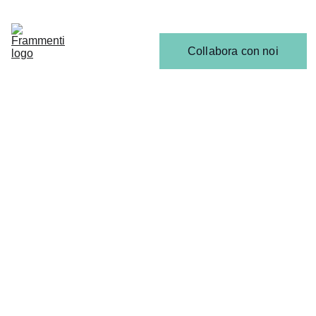
Home
Articoli
Calendario 
Collabora con noi
Release
Il 
Team
ULTIME NEWS