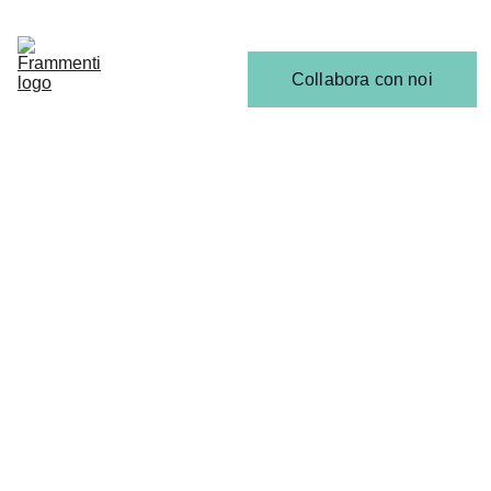
Home
Articoli
Calendario 
Collabora con noi
Release
Il 
Team