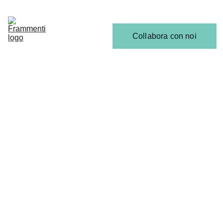
Home
Articoli
Calendario 
Collabora con noi
Release
Il 
Team
ANALISI, RECENSIONI & INTERVISTE