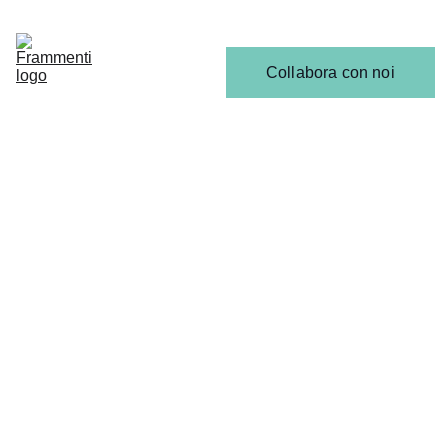
Home
Articoli
Calendario 
Collabora con noi
Release
Il 
Team