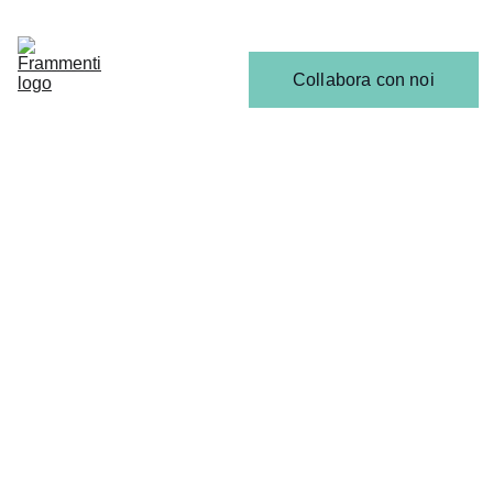
Home
Articoli
Calendario 
Collabora con noi
Release
Il 
Team
SCENA EMERGENTE