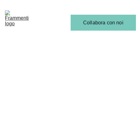
Home
Articoli
Calendario 
Collabora con noi
Release
Il 
Team