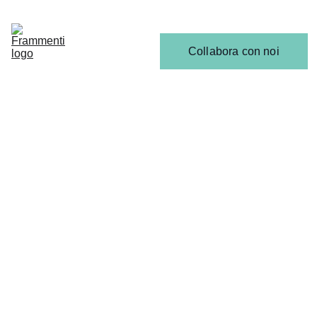
Home
Articoli
Calendario 
Collabora con noi
Release
Il 
Team
ANALISI, RECENSIONI & INTERVISTE
Roberta D'Ambrosio
5/11/2026
3 min read