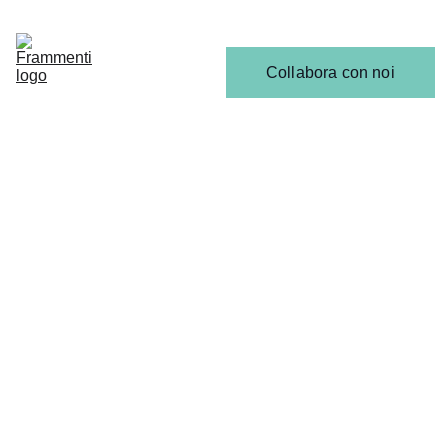
Home
Articoli
Calendario 
Collabora con noi
Release
Il 
Team
SCENA EMERGENTE
1/21/2025
3 min read