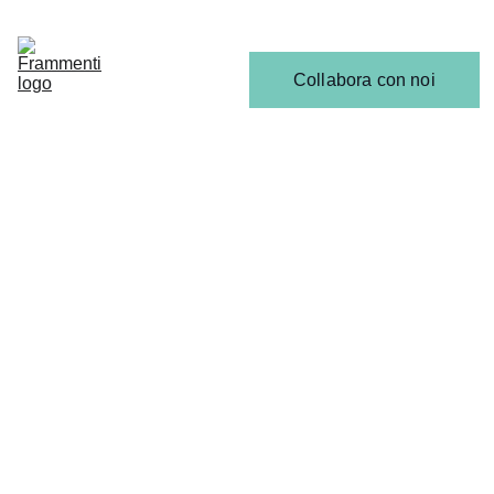
Home
Articoli
Calendario 
Collabora con noi
Release
Il 
Team
ANALISI, RECENSIONI & INTERVISTE
Francesca Castaldo