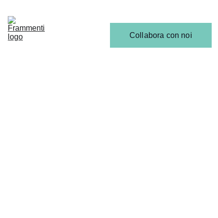
Home
Articoli
Calendario 
Collabora con noi
Release
Il 
Team
SCENA EMERGENTE
Gabriele Lobascio
3/21/2026
1 min read